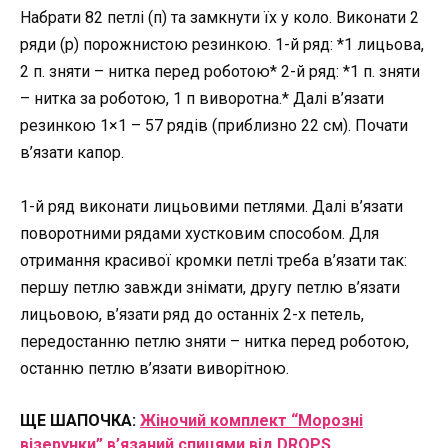
Набрати 82 петлі (п) та замкнути їх у коло. Виконати 2
ряди (р) порожнистою резинкою. 1-й ряд: *1 лицьова,
2 п. зняти – нитка перед роботою* 2-й ряд: *1 п. зняти
– нитка за роботою, 1 п виворотна.* Далі в’язати
резинкою 1×1 – 57 рядів (приблизно 22 см). Почати
в’язати капор.
1-й ряд виконати лицьовими петлями. Далі в’язати
поворотними рядами хустковим способом. Для
отримання красивої кромки петлі треба в’язати так:
першу петлю завжди знімати, другу петлю в’язати
лицьовою, в’язати ряд до останніх 2-х петель,
передостанню петлю зняти – нитка перед роботою,
останню петлю в’язати виворітною.
ЩЕ ШАПОЧКА:
Жіночий комплект “Морозні
візерунки” в’язаний спицями від DROPS