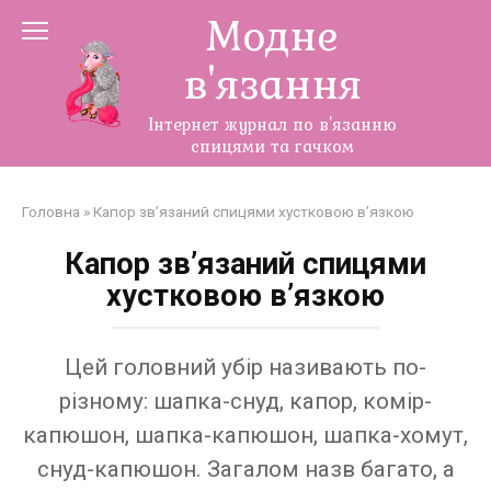
Перейти
Модне
до
в'язання
змісту
Інтернет журнал по в'язанню
спицями та гачком
Головна
»
Капор зв’язаний спицями хустковою в’язкою
Капор зв’язаний спицями
хустковою в’язкою
Цей головний убір називають по-
різному: шапка-снуд, капор, комір-
капюшон, шапка-капюшон, шапка-хомут,
снуд-капюшон. Загалом назв багато, а