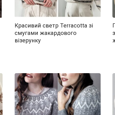
Красивий светр Terracotta зі
смугами жакардового
візерунку