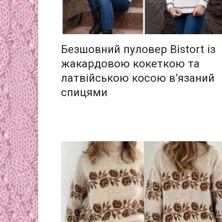
Безшовний пуловер Bistort із
жакардовою кокеткою та
латвійською косою в’язаний
спицями