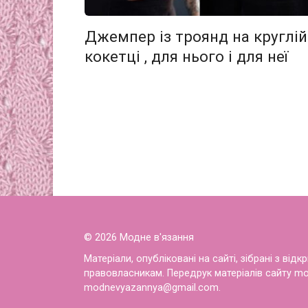
Джемпер із троянд на круглій
кокетці , для нього і для неї
Пагінація
записів
© 2026 Модне в'язання
Матеріали, опубліковані на сайті, зібрані з ві
правовласникам. Передрук матеріалів сайту mo
modnevyazannya@gmail.com.