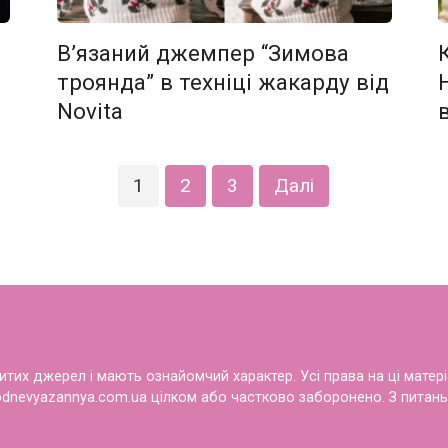
В’язаний джемпер “Зимова
троянда” в техніці жакарду від
Novita
1
2
3
Далі
дкритих джерел і мають ознайомчий характер. Усі права на ці матер
dnevyazannya.com.ua цілком або частково заборонено. З питань