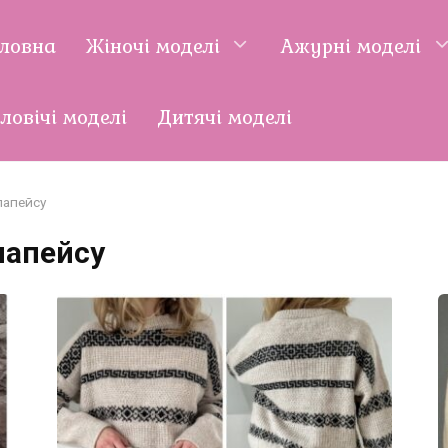
оловна
Жіночі моделі
Ажурні моделі
ловічі моделі
Дитячі моделі
папейсу
папейсу