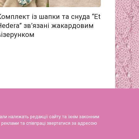
Комплект із шапки та снуда “Et
Hedera” зв’язані жакардовим
візерунком
іали належать редакції сайту та їхнім законним
 реклами та співпраці звертатися за адресою