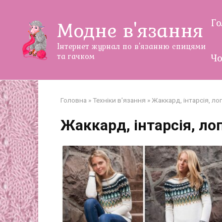
Перейти
до
Г
Модне в'язання
змісту
Інтернет журнал по в'язанню спицями
та гачком
Чо
Головна
»
Техніки в'язання
»
Жаккард, інтарсія, ло
Жаккард, інтарсія, ло