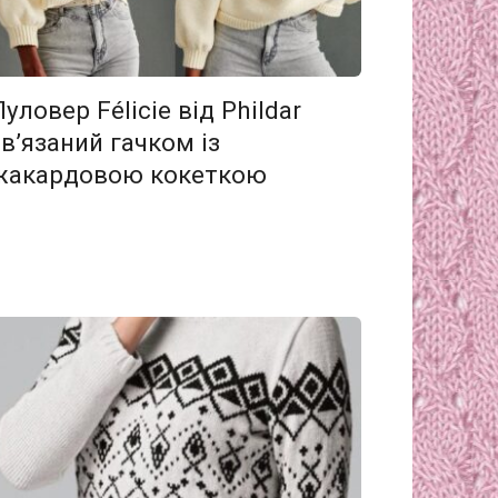
Пуловер Félicie від Phildar
зв’язаний гачком із
жакардовою кокеткою