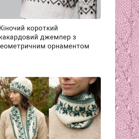
Жіночий короткий
жакардовий джемпер з
геометричним орнаментом