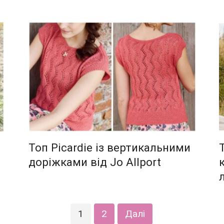
Топ Picardie із вертикальними
доріжками від Jo Allport
1
2
Далі