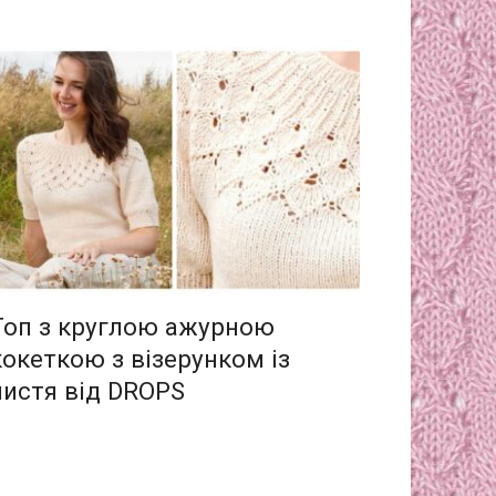
Топ з круглою ажурною
кокеткою з візерунком із
листя від DROPS