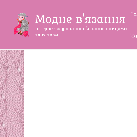
Перейти
до
Г
Модне в'язання
змісту
Інтернет журнал по в'язанню спицями
та гачком
Чо