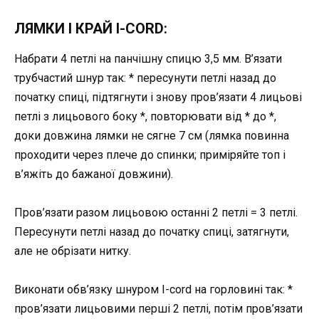
ЛЯМКИ І КРАЙ I-CORD:
Набрати 4 петлі на панчішну спицю 3,5 мм. В’язати
трубчастий шнур так: * пересунути петлі назад до
початку спиці, підтягнути і знову пров’язати 4 лицьові
петлі з лицьового боку *, повторювати від * до *,
доки довжина лямки не сягне 7 см (лямка повинна
проходити через плече до спинки; приміряйте топ і
в’яжіть до бажаної довжини).
Пров’язати разом лицьовою останні 2 петлі = 3 петлі.
Пересунути петлі назад до початку спиці, затягнути,
але не обрізати нитку.
Виконати обв’язку шнуром I-cord на горловині так: *
пров’язати лицьовими перші 2 петлі, потім пров’язати