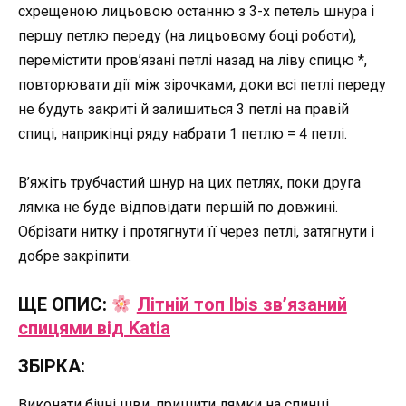
схрещеною лицьовою останню з 3-х петель шнура і
першу петлю переду (на лицьовому боці роботи),
перемістити пров’язані петлі назад на ліву спицю *,
повторювати дії між зірочками, доки всі петлі переду
не будуть закриті й залишиться 3 петлі на правій
спиці, наприкінці ряду набрати 1 петлю = 4 петлі.
В’яжіть трубчастий шнур на цих петлях, поки друга
лямка не буде відповідати першій по довжині.
Обрізати нитку і протягнути її через петлі, затягнути і
добре закріпити.
ЩЕ ОПИС:
Літній топ Ibis зв’язаний
спицями від Katia
ЗБІРКА:
Виконати бічні шви, пришити лямки на спинці.