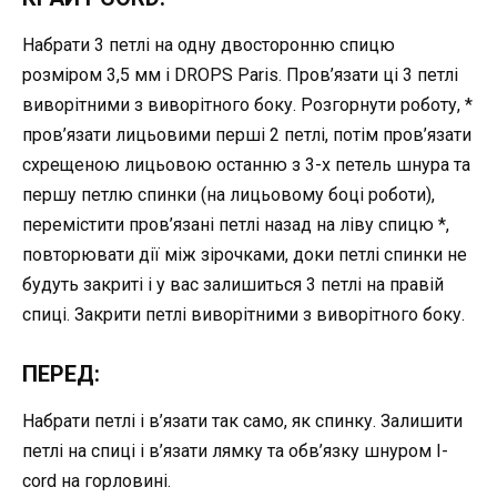
Набрати 3 петлі на одну двосторонню спицю
розміром 3,5 мм і DROPS Paris. Пров’язати ці 3 петлі
виворітними з виворітного боку. Розгорнути роботу, *
пров’язати лицьовими перші 2 петлі, потім пров’язати
схрещеною лицьовою останню з 3-х петель шнура та
першу петлю спинки (на лицьовому боці роботи),
перемістити пров’язані петлі назад на ліву спицю *,
повторювати дії між зірочками, доки петлі спинки не
будуть закриті і у вас залишиться 3 петлі на правій
спиці. Закрити петлі виворітними з виворітного боку.
ПЕРЕД:
Набрати петлі і в’язати так само, як спинку. Залишити
петлі на спиці і в’язати лямку та обв’язку шнуром I-
cord на горловині.