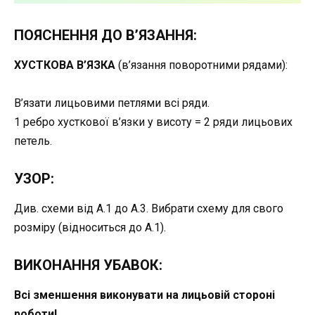
ПОЯСНЕННЯ ДО В’ЯЗАННЯ:
ХУСТКОВА В’ЯЗКА
(в’язання поворотними рядами):
В’язати лицьовими петлями всі ряди.
1 ребро хусткової в’язки у висоту = 2 ряди лицьових
петель.
УЗОР:
Див. схеми від А.1 до А.3. Вибрати схему для свого
розміру (відноситься до А.1).
ВИКОНАННЯ УБАВОК:
Всі зменшення виконувати на лицьовій стороні
роботи!