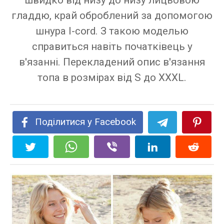
швидко від низу до низу лицьовою
гладдю, край оброблений за допомогою
шнура I-cord. З такою моделью
справиться навіть початківець у
в'язанні. Перекладений опис в'язання
топа в розмірах від S до XXXL.
Поділитися у Facebook