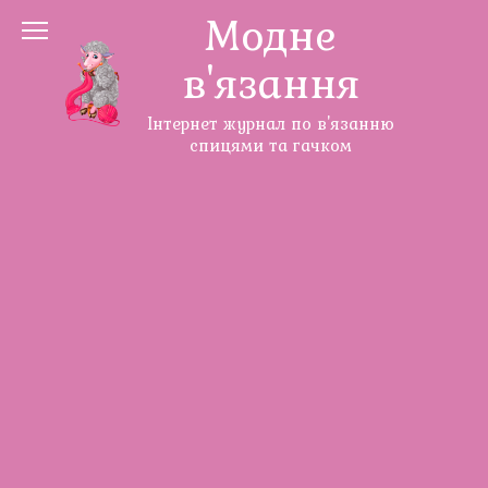
Перейти
Модне
до
в'язання
змісту
Інтернет журнал по в'язанню
спицями та гачком