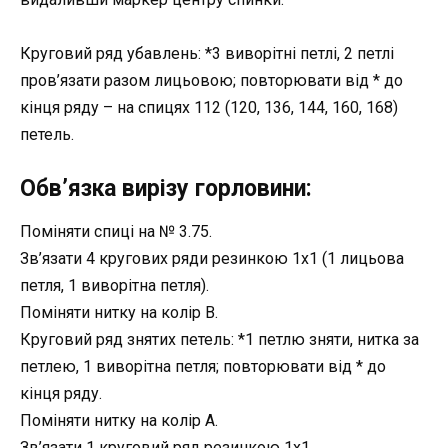
Круговий ряд убавлень: *3 виворітні петлі, 2 петлі
пров’язати разом лицьовою; повторювати від * до
кінця ряду – на спицях 112 (120, 136, 144, 160, 168)
петель.
Обв’язка вирізу горловини:
Поміняти спиці на № 3.75.
Зв’язати 4 кругових ряди резинкою 1х1 (1 лицьова
петля, 1 виворітна петля).
Поміняти нитку на колір В.
Круговий ряд знятих петель: *1 петлю зняти, нитка за
петлею, 1 виворітна петля; повторювати від * до
кінця ряду.
Поміняти нитку на колір А.
Зв’язати 1 круговий ряд резинкою 1х1.