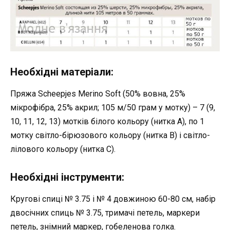
Необхідні матеріали:
Пряжа Scheepjes Merino Soft (50% вовна, 25%
мікрофібра, 25% акрил; 105 м/50 грам у мотку) – 7 (9,
10, 11, 12, 13) мотків білого кольору (нитка А), по 1
мотку світло-бірюзового кольору (нитка В) і світло-
лілового кольору (нитка С).
Необхідні інструменти:
Кругові спиці № 3.75 і № 4 довжиною 60-80 см, набір
двосічних спиць № 3.75, тримачі петель, маркери
петель, знімний маркер, гобеленова голка.