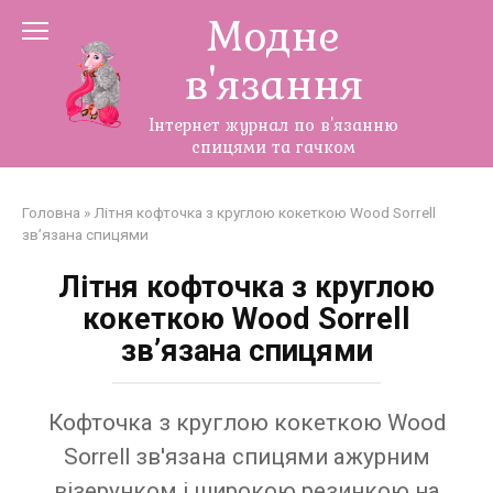
Перейти
Модне
до
в'язання
змісту
Інтернет журнал по в'язанню
спицями та гачком
Головна
»
Літня кофточка з круглою кокеткою Wood Sorrell
зв’язана спицями
Літня кофточка з круглою
кокеткою Wood Sorrell
зв’язана спицями
Кофточка з круглою кокеткою Wood
Sorrell зв'язана спицями ажурним
візерунком і широкою резинкою на