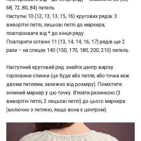
68, 72, 80, 84) петель.
Наступні 10 (12, 13, 13, 15, 16) кругових рядів: 3
виворітні петлі, лицьові петлі до маркера;
повторювати від * до кінця ряду.
Повторити останні 11 (13, 14, 14, 16, 17) рядів ще 2
рази – на спицях 140 (150, 170, 180, 200, 210) петель.
Наступний круговий ряд: знайти центр вирізу
горловини спинки (це буде або петля, або точка між
двома петлями, залежно від розміру). Помістити
знімний маркер у цю точку. В’язати резинкою (3
виворітні петлі, 2 лицьові петлі) до цього маркера
(включно з петлею, якщо вона є центром).