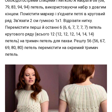
Обоюдогострими спицями і ниткою А набрати 68 (68,
79, 83, 94, 94) петель, використовуючи набір з довгим
кінцем. Помістити маркер і з’єднати петлі в круговий
ряд. Зв’язати 2 см гумкою 1х1. Відрізати нитку.
Перемістити перші й останні 6 (6, 6, 7, 7, 7, 7) петель
кругового ряду (всього 12 (12, 12, 12, 14, 14, 14)
петель) на тримач петель для пахви. Решту 56 (56, 67,
69, 80, 80) петель перемістити на окремий тримач
петель.