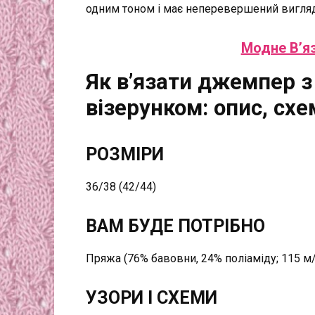
одним тоном і має неперевершений вигляд
Модне В’я
Як в’язати джемпер 
візерунком: опис, схе
РОЗМІРИ
36/38 (42/44)
ВАМ БУДЕ ПОТРІБНО
Пряжа (76% бавовни, 24% поліаміду; 115 м/5
УЗОРИ І СХЕМИ