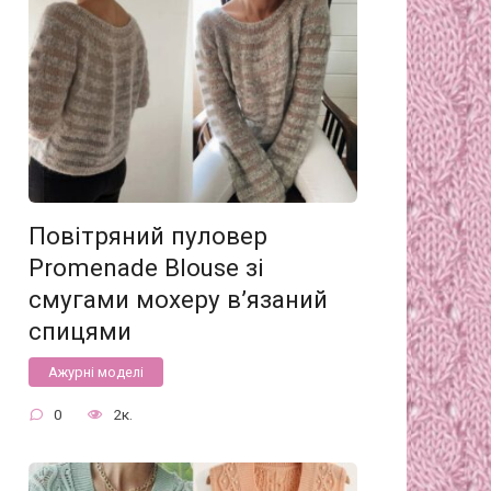
Повітряний пуловер
Promenade Blouse зі
смугами мохеру в’язаний
спицями
Ажурні моделі
0
2к.