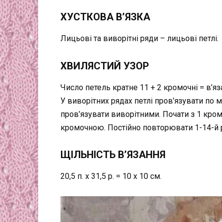
ХУСТКОВА В’ЯЗКА
Лицьові та виворітні ряди – лицьові петлі.
ХВИЛЯСТИЙ УЗОР
Число петель кратне 11 + 2 кромочні = в’яз
У виворітних рядах петлі пров’язувати по 
пров’язувати виворітними. Почати з 1 кром
кромочною. Постійно повторювати 1-14-й 
ЩІЛЬНІСТЬ В’ЯЗАННЯ
20,5 п. х 31,5 р. = 10 x 10 см.