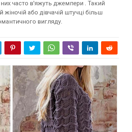
 них часто в'яжуть джемпери . Такий
й жіночій або дівчачій штучці більш
омантичного вигляду.