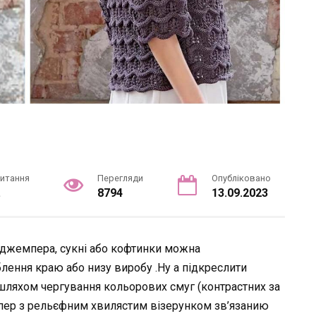
читання
Перегляди
Опубліковано
.
8794
13.09.2023
 джемпера, сукні або кофтинки можна
блення краю або низу виробу .Ну а підкреслити
 шляхом чергування кольорових смуг (контрастних за
пер з рельєфним хвилястим візерунком зв’язанию