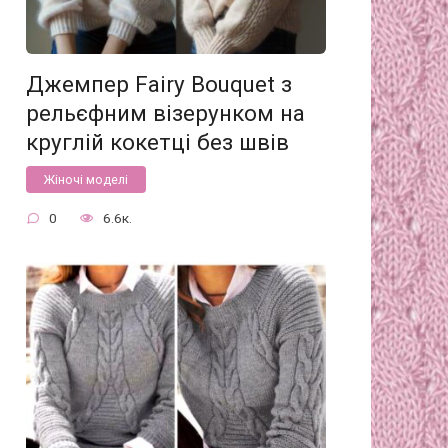
Джемпер Fairy Bouquet з
рельєфним візерунком на
круглій кокетці без швів
Жіночі моделі
0
6.6к.