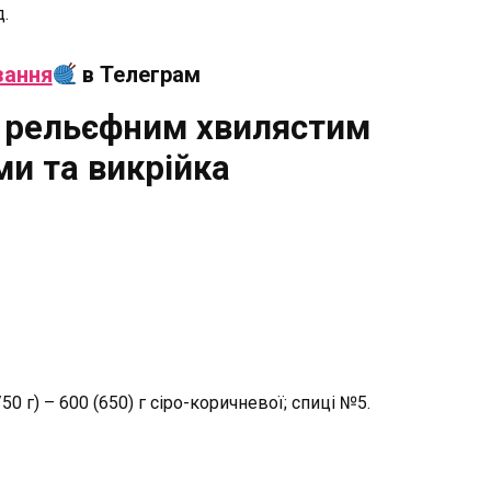
.
зання
в Телеграм
з рельєфним хвилястим
ми та викрійка
0 г) – 600 (650) г сіро-коричневої; спиці №5.