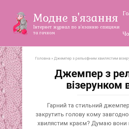
Перейти
до
Г
Модне в'язання
змісту
Інтернет журнал по в'язанню спицями
та гачком
Чо
Головна
»
Джемпер з рельєфним хвилястим візер
Джемпер з ре
візерунком 
Гарний та стильний джемпе
закрутить голову кому завгодно
хвилястим краєм? Думаю вони н