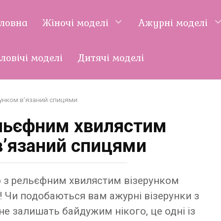
оловна
Жіночі моделі
Ажурні моделі
ловічі моделі
Дитячі моделі
унком в’язаний спицями
льєфним хвилястим
в’язаний спицями
р з рельєфним хвилястим візерунком
! Чи подобаються вам ажурні візерунки з
е залишать байдужим нікого, це одні із