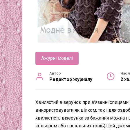
Ажурні моделі
Автор
Час 
Редактор журналу
2 хв
Хвилястий візерунок при в’язанні спицями
використовувати як цілком, так і для оздо
хвилястість візерунка за бажання можна і
кольором або пастельних тонів).Цей джем