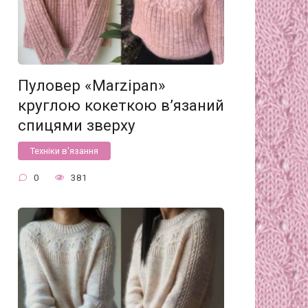
Пуловер «Marzipan»
круглою кокеткою в’язаний
спицями зверху
Техніки в'язання
0
381