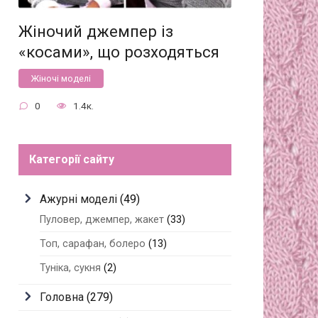
Жіночий джемпер із
«косами», що розходяться
Жіночі моделі
0
1.4к.
Категорії сайту
Ажурні моделі
(49)
Пуловер, джемпер, жакет
(33)
Топ, сарафан, болеро
(13)
Туніка, сукня
(2)
Головна
(279)