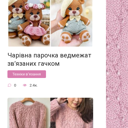
Чарівна парочка ведмежат
зв’язаних гачком
Техніки в'язання
0
2.4к.