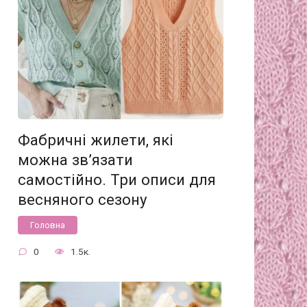
Фабричні жилети, які
можна зв’язати
самостійно. Три описи для
весняного сезону
Головна
0
1.5к.