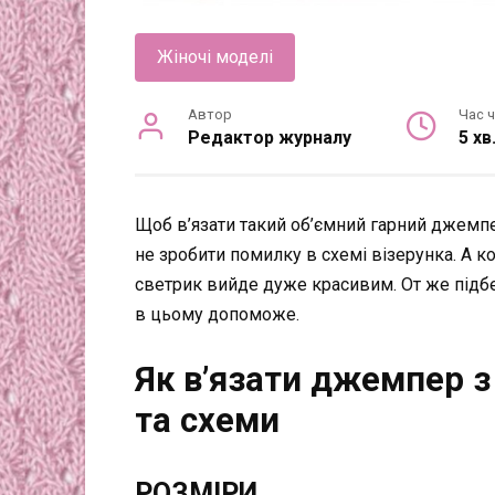
Жіночі моделі
Автор
Час 
Редактор журналу
5 хв
Щоб в’язати такий об’ємний гарний джемп
не зробити помилку в схемі візерунка. А к
светрик вийде дуже красивим. От же підбе
в цьому допоможе.
Як в’язати джемпер з
та схеми
РОЗМІРИ