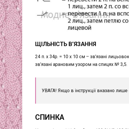
ЩІЛЬНІСТЬ В’ЯЗАННЯ
24 п. х 34р. = 10 х 10 см – зв’язані лицьово
зв’язані арановим узором на спицях № 3,5.
УВАГА! Якщо в інструкції вказано лише о
СПИНКА