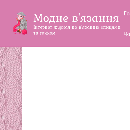
Перейти
до
Г
Модне в'язання
змісту
Інтернет журнал по в'язанню спицями
та гачком
Чо