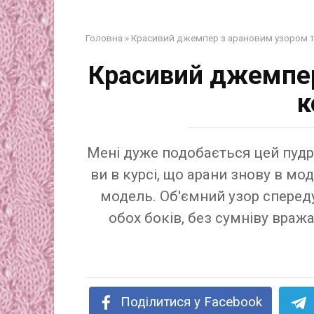
Головна
»
Красивий джемпер з арановим узором т
Красивий джемпер
к
Мені дуже подобається цей пуд
ви в курсі, що арани знову в мод
модель. Об'ємний узор сперед
обох боків, без сумніву враж
Поділитися у Facebook