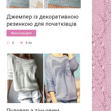
Джемпер із декоративною
резинкою для початківців
Жіночі моделі
0
5.3к.
Пуловер з тіньовим