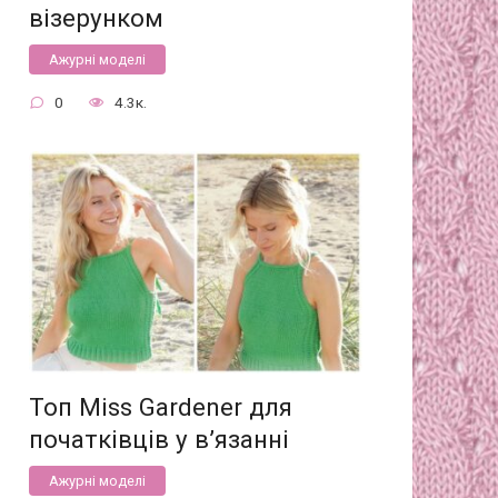
візерунком
Ажурні моделі
0
4.3к.
Топ Miss Gardener для
початківців у в’язанні
Ажурні моделі