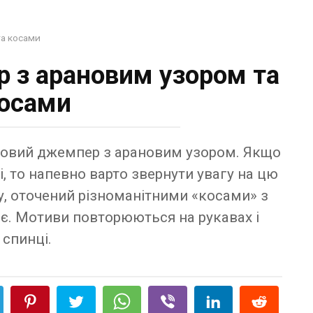
а косами
 з арановим узором та
осами
ровий джемпер з арановим узором. Якщо
і, то напевно варто звернути увагу на цю
у, оточений різноманітними «косами» з
ає. Мотиви повторюються на рукавах і
спинці.