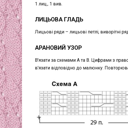
1 лиц., 1 вив.
ЛИЦЬОВА ГЛАДЬ
Лицьові ряди – лицьові петлі, виворітні ряд
АРАНОВИЙ УЗОР
В’язати за схемами A та B. Цифрами з прав
в’язати відповідно до малюнку. Повторюва