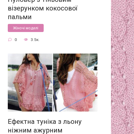
візерунком кокосової
пальми
Жіночі моделі
0
3.5к.
Ефектна туніка з льону
ніжним ажурним