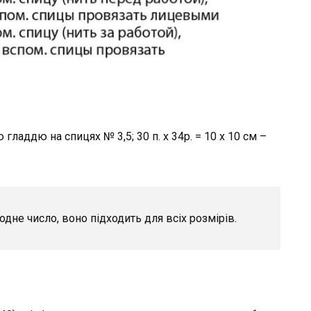
ю гладдю на спицях № 3,5; 30 п. х 34р. = 10 х 10 см –
дне число, воно підходить для всіх розмірів.