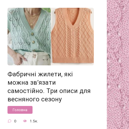
Фабричні жилети, які
можна зв’язати
самостійно. Три описи для
весняного сезону
Головна
0
1.5к.