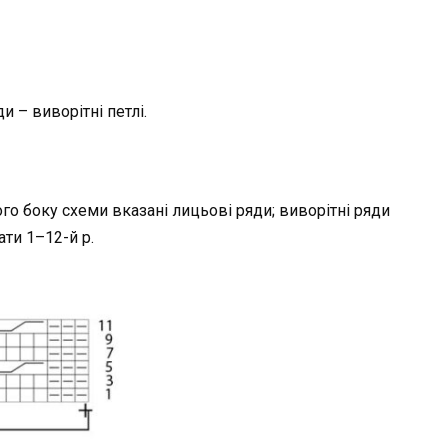
и – виворітні петлі.
ого боку схеми вказані лицьові ряди; виворітні ряди
ти 1–12-й p.