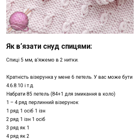
Як в’язати снуд спицями:
Спиці 5 мм, в’яжемо в 2 нитки.
Кратність візерунка у мене 6 петель. У вас може бути
4.6.8.10 і т.д.
Набрати 85 петель (84+1 для змикання в коло)
1 – 4 ряд ​​перлинний візерунок
1 ряд 1 осіб 1 ізн
2 ряд 1 ізн 1 осіб
3 ряд як 1
4 ряд ​​як 2