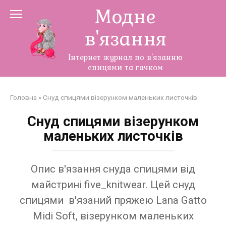
Перейти
Модне
до
в'язання
змісту
Інтернет журнал по в'язанню
спицями та гачком
Головна
»
Снуд спицями візерунком маленьких листочків
Снуд спицями візерунком
маленьких листочків
Опис в'язання снуда спицями від
майстрині five_knitwear. Цей снуд
спицями в'язаний пряжею Lana Gatto
Midi Soft, візерунком маленьких