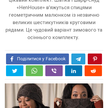
цікавий комплект. Шапка і шарф-снуд
«HenHouse» в'яжуться спицями
геометричним малюнком із незвично
великих шестикутників круговими
рядами. Це чудовий варіант зимового та
осіннього комплекту.
Поділитися у Facebook