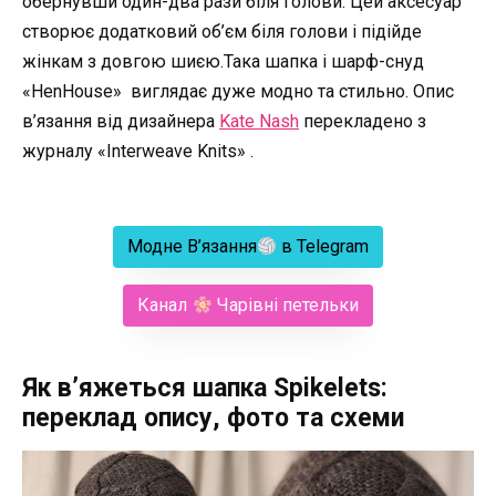
обернувши один-два рази біля голови. Цей аксесуар
створює додатковий об’єм біля голови і підійде
жінкам з довгою шиєю.Така шапка і шарф-снуд
«HenHouse» виглядає дуже модно та стильно. Опис
в’язання від дизайнера
Kate Nash
перекладено з
журналу «Interweave Knits» .
Модне В’язання
в Telegram
Канал
Чарівні петельки
Як в’яжеться шапка Spikelets:
переклад опису, фото та схеми