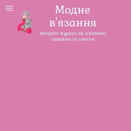
Перейти
Модне
до
в'язання
змісту
Інтернет журнал по в'язанню
спицями та гачком