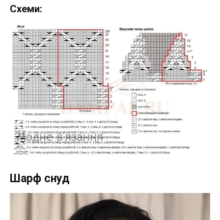
Схеми:
Шарф снуд