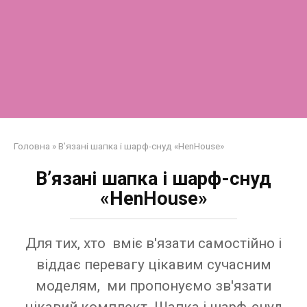
Головна
»
В’язані шапка і шарф-снуд «HenHouse»
В’язані шапка і шарф-снуд
«HenHouse»
Для тих, хто вміє в'язати самостійно і
віддає перевагу цікавим сучасним
моделям, ми пропонуємо зв'язати