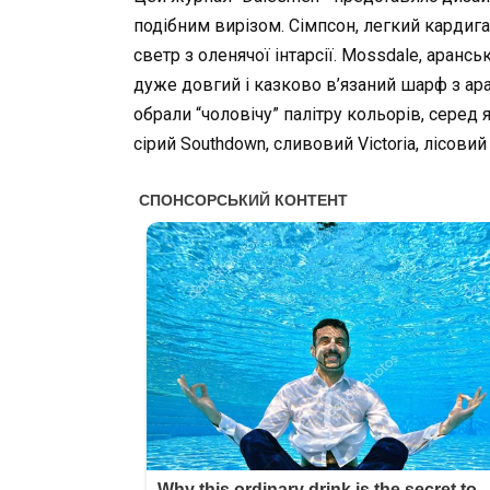
подібним вирізом. Сімпсон, легкий кардига
светр з оленячої інтарсії. Mossdale, арансь
дуже довгий і казково в’язаний шарф з ара
обрали “чоловічу” палітру кольорів, серед я
сірий Southdown, сливовий Victoria, лісовий 