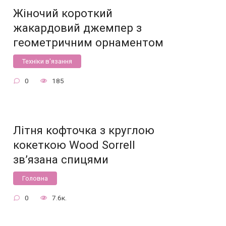
Жіночий короткий
жакардовий джемпер з
геометричним орнаментом
Техніки в'язання
0
185
Літня кофточка з круглою
кокеткою Wood Sorrell
зв’язана спицями
Головна
0
7.6к.