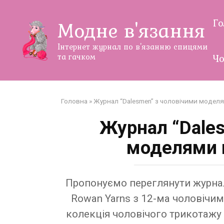
Перейти
до
Г
Модне в'язання
змісту
Інтернет журнал по в'язанню спицями
та гачком
Чо
Головна
»
Журнал “Dalesmen” з чоловічими моделя
Журнал “Dale
моделями в
Пропонуємо переглянути журнал
Rowan Yarns з 12-ма чоловічи
колекція чоловічого трикотажу