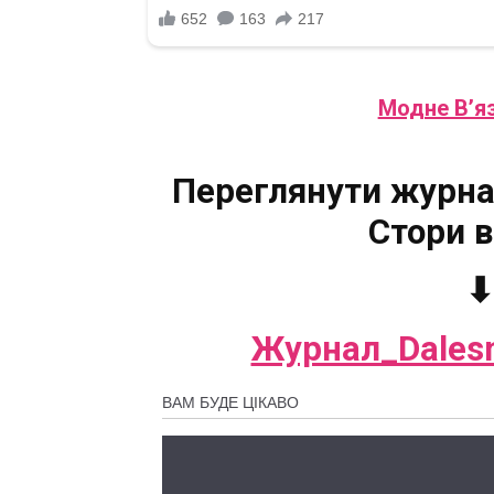
Модне В’я
Переглянути журнал
Стори в
⬇
Журнал_Dales