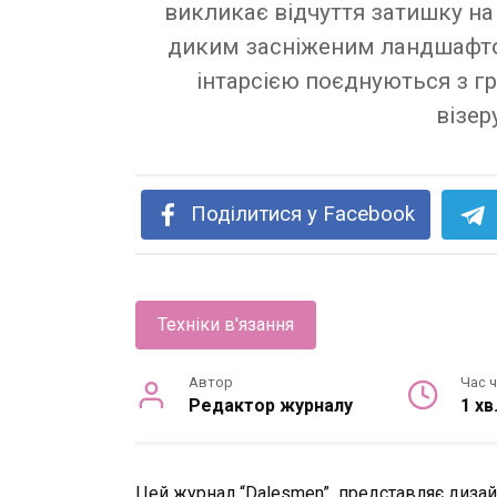
викликає відчуття затишку на
диким засніженим ландшафтом.
інтарсією поєднуються з г
візер
Поділитися у Facebook
Техніки в'язання
Автор
Час 
Редактор журналу
1 хв
Цей журнал “Dalesmen” представляє дизайни