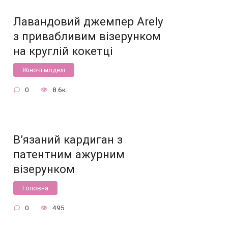
Лавандовий джемпер Arely
з привабливим візерунком
на круглій кокетці
Жіночі моделі
0
8.6к.
В’язаний кардиган з
патентним ажурним
візерунком
Головна
0
495