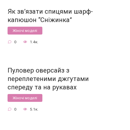
Як зв’язати спицями шарф-
капюшон “Сніжинка”
Жіночі моделі
0
1.4к.
Пуловер оверсайз з
переплетеними джгутами
спереду та на рукавах
Жіночі моделі
0
5.1к.