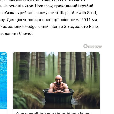
н на основі ниток. Hornshaw, прикольний і грубий
ка в’язка в рибальському стилі. Шарф Askwith Scarf,
ну. Для цієї чоловічої колекції осінь-зима 2011 ми
ких зелений Hedge, синій Intense Slate, золото Puno,
зелений і Cheviot.