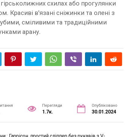
 гірськолижних схилах або прогулянки
 Красиві в'язані сніжинки та олені з
рубими, сміливими та традиційними
унками арану.
читання
Перегляди
Опубліковано
.
1.7к.
30.01.2024
 : Гаррісон, простий сліппер без рукавів з V-