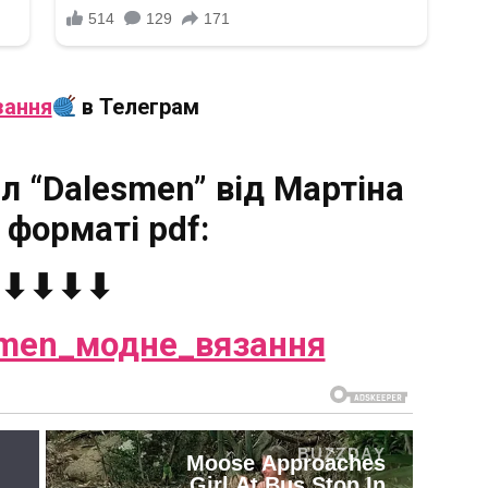
зання
в Телеграм
 “Dalesmen” від Мартіна
 форматі pdf:
⬇⬇⬇⬇
men_модне_вязання