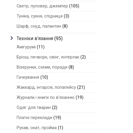
Светр, пуловер, джемпер
(105)
Туніка, сукня, спідниця
(3)
Шарф, снуд, палантин
(8)
Техніки в'язання
(95)
Амігурумі
(11)
Бріош, печворк, свінг, ентерлак
(2)
Візерунки, схеми, поради
(8)
Гачкування
(10)
Жаккард, інтарсія, лопапейсу
(21)
Журнали і книги по в'язанню
(19)
Одяг для тварин
(2)
Платні переклади
(19)
Рукав, окат, пройма
(1)