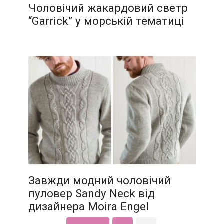
Чоловічий жакардовий светр
“Garrick” у морській тематиці
Завжди модний чоловічий
пуловер Sandy Neck від
дизайнера Moira Engel
Пагінація