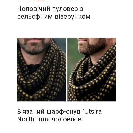
Чоловічий пуловер з
рельєфним візерунком
В’язаний шарф-снуд “Utsira
North” для чоловіків