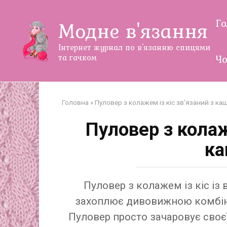
Перейти
до
Г
Модне в'язання
змісту
Інтернет журнал по в'язанню спицями
та гачком
Чо
Головна
»
Пуловер з колажем із кіс зв’язаний з ка
Пуловер з колаж
ка
Пуловер з колажем із кіс із
захоплює дивовижною комбінац
Пуловер просто зачаровує своєї