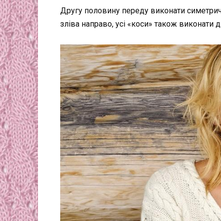
Другу половину переду виконати симетричн
зліва направо, усі «коси» також виконати дз