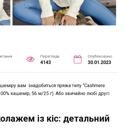
читання
Перегляди
Опубліковано
.
4143
30.01.2023
кашеміру вам знадобиться пряжа типу “Cashmere
0% кашемір, 56 м/25 г). Або звичайно любі другі
колажем із кіс: детальний