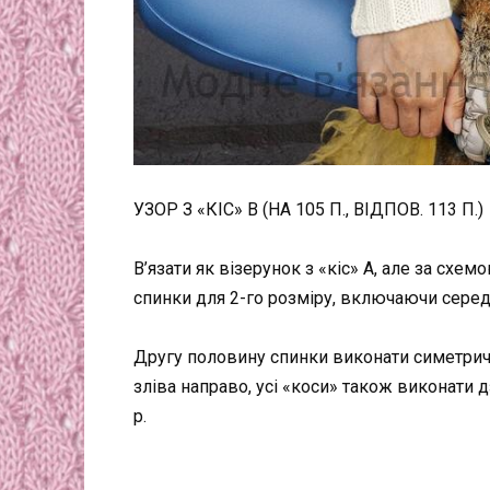
УЗОР З «КІС» В (НА 105 П., ВІДПОВ. 113 П.)
В’язати як візерунок з «кіс» А, але за схе
спинки для 2-го розміру, включаючи сере
Другу половину спинки виконати симетричн
зліва направо, усі «коси» також виконати д
р.