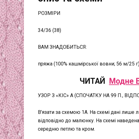
РОЗМІРИ
34/36 (38)
ВАМ ЗНАДОБИТЬСЯ:
пряжа (100% кашмірської вовни; 56 м/25 г) –
ЧИТАЙ
Модне В
УЗОР З «КІС» А (СПОЧАТКУ НА 99 П., ВІДПО
В’язати за схемою 1A. На схемі дані лише л
відповідно до малюнку. На схемі наведен
середню петлю та кром.