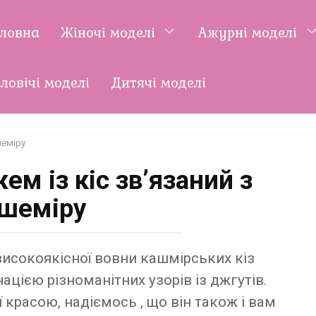
оловна
Жіночі моделі
Ажурні моделі
ловічі моделі
Дитячі моделі
шеміру
ем із кіс зв’язаний з
шеміру
 високоякісної вовни кашмірських кіз
ією різноманітних узорів із джгутів.
 красою, надіємось , що він також і вам