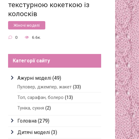
текстурною кокеткою із
колосків
Жіночі моделі
0
6.6к.
Категорії сайту
Ажурні моделі
(49)
Пуловер, джемпер, жакет
(33)
Топ, сарафан, болеро
(13)
Туніка, сукня
(2)
Головна
(279)
Дитячі моделі
(3)