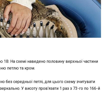
мою 1B. На схемі наведено половину верхньої частини
дню петлю та кром.
о без середньої петлі, для цього схему зчитувати
зеркально. У висоту пров’язати 1 раз з 73-го по 166-й