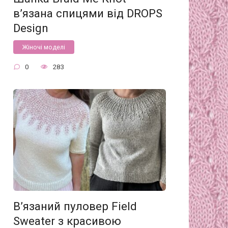
в’язана спицями від DROPS
Design
Жіночі моделі
0
283
В’язаний пуловер Field
Sweater з красивою