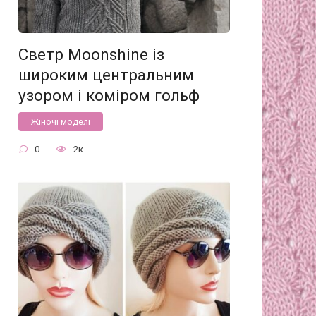
Светр Moonshine із
широким центральним
узором і коміром гольф
Жіночі моделі
0
2к.