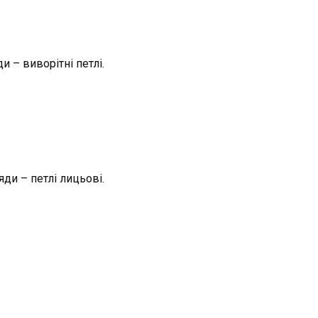
и – виворітні петлі.
яди – петлі лицьові.