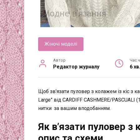
Жіночі моделі
Автор
Час 
Редактор журналу
6 хв
Щоб зв’язати пуловер з колажем із кіс з 
Large” від CARDIFF CASHMERE/PASCUALI (10
нитки за вашим вподобанням.
Як в’язати пуловер з 
опис та схеми