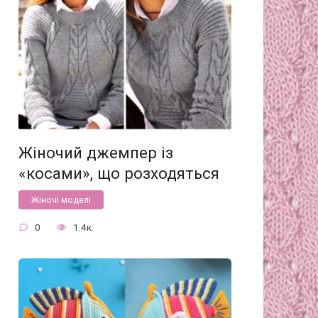
Жіночий джемпер із
«косами», що розходяться
Жіночі моделі
0
1.4к.