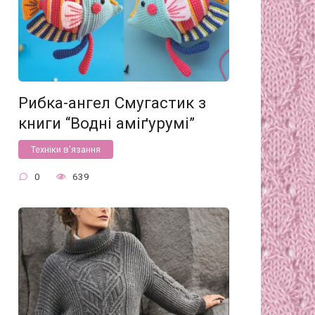
Рибка-ангел Смугастик з
книги “Водні аміґурумі”
Техніки в'язання
0
639