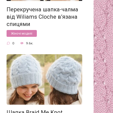
Перекручена шапка-чалма
від Wiliams Cloche в’язана
спицями
Жіночі моделі
0
9.6к.
Шапка Braid Me Knot