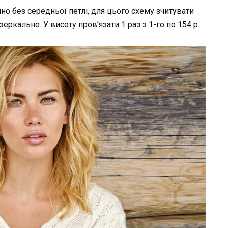
о без середньої петлі, для цього схему зчитувати
еркально. У висоту пров’язати 1 раз з 1-го по 154 р.