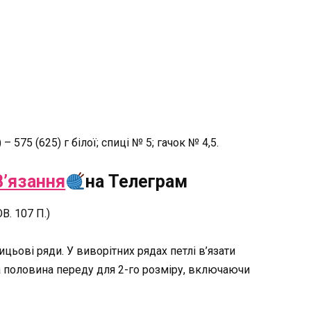
 575 (625) г білої; спиці № 5; гачок № 4,5.
’язання
на Телеграм
В. 107 П.)
ицьові ряди. У виворітних рядах петлі в’язати
а половина переду для 2-го розміру, включаючи