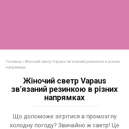
Головна
»
Жіночий светр Vapaus зв’язаний резинкою в різних
напрямках
Жіночий светр Vapaus
зв’язаний резинкою в різних
напрямках
Що допоможе зігрітися в промозглу
холодну погоду? Звичайно ж светр! Це