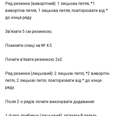
Ряд резинки (виворітний): 1 лицьова петля, *1
виворітна петля, 1 лицьова петля; повторювати від *
до кінця ряду.
Зв’язати 5 см резинкою.
Поміняти спиці на № 4.5.
Почати в’язати резинкою 2х2:
Ряд резинки (лицьовий): 2 лицьові петлі, *2 виворітні
петлі, 2 лицьові петлі; повторювати від * до кінця
ряду.
Після 2-х рядів почати виконувати додавання:
1-й ряд прибавок (лицьовий): зв’язати 8 петель,