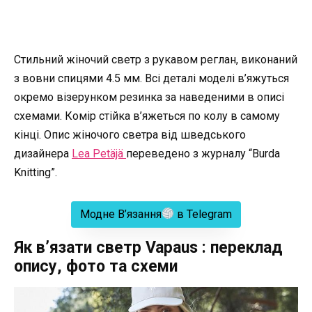
Стильний жіночий светр з рукавом реглан, виконаний
з вовни спицями 4.5 мм. Всі деталі моделі в’яжуться
окремо візерунком резинка за наведеними в описі
схемами. Комір стійка в’яжеться по колу в самому
кінці. Опис жіночого светра від шведського
дизайнера
Lea Petäjä
переведено з журналу “Burda
Knitting”.
Модне В’язання
в Telegram
Як в’язати светр Vapaus : переклад
опису, фото та схеми