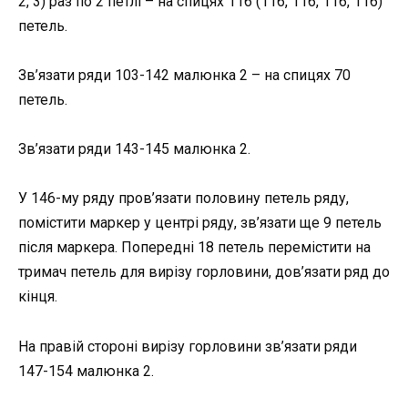
2, 3) раз по 2 петлі – на спицях 116 (116, 116, 116, 116)
петель.
Зв’язати ряди 103-142 малюнка 2 – на спицях 70
петель.
Зв’язати ряди 143-145 малюнка 2.
У 146-му ряду пров’язати половину петель ряду,
помістити маркер у центрі ряду, зв’язати ще 9 петель
після маркера. Попередні 18 петель перемістити на
тримач петель для вирізу горловини, дов’язати ряд до
кінця.
На правій стороні вирізу горловини зв’язати ряди
147-154 малюнка 2.