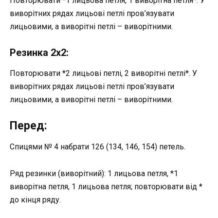
Повторювати *1 лицьова петля, 1 виворітна петля*. У
виворітних рядах лицьові петлі пров’язувати
лицьовими, а виворітні петлі – виворітними.
Резинка 2х2:
Повторювати *2 лицьові петлі, 2 виворітні петлі*. У
виворітних рядах лицьові петлі пров’язувати
лицьовими, а виворітні петлі – виворітними.
Перед:
Спицями № 4 набрати 126 (134, 146, 154) петель.
Ряд резинки (виворітний): 1 лицьова петля, *1
виворітна петля, 1 лицьова петля; повторювати від *
до кінця ряду.