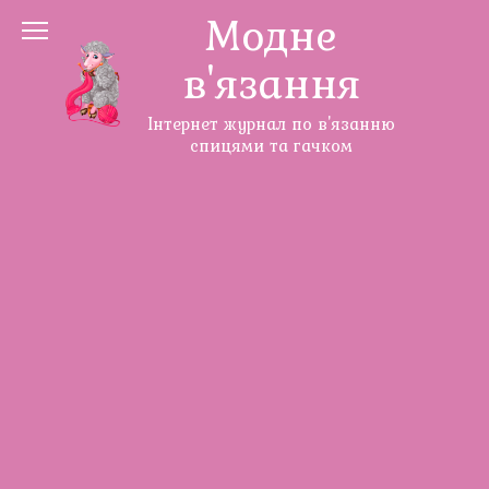
Перейти
Модне
до
в'язання
змісту
Інтернет журнал по в'язанню
спицями та гачком