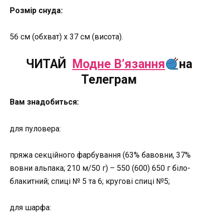
Розмір снуда:
56 см (обхват) х 37 см (висота).
ЧИТАЙ
Модне В’язання
на
Телеграм
Вам знадобиться:
для пуловера:
пряжа секційного фарбування (63% бавовни, 37%
вовни альпака; 210 м/50 г) – 550 (600) 650 г біло-
блакитний; спиці № 5 та 6; кругові спиці №5;
для шарфа: