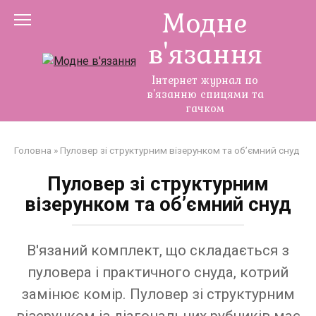
Перейти
Модне
до
в'язання
змісту
Інтернет журнал по
в'язанню спицями та
гачком
Головна
»
Пуловер зі структурним візерунком та об’ємний снуд
Пуловер зі структурним
візерунком та об’ємний снуд
В'язаний комплект, що складається з
пуловера і практичного снуда, котрий
замінює комір. Пуловер зі структурним