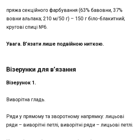
пряжа секційного фарбування (63% бавовни, 37%
вовни альпака; 210 м/50 г) – 150 г біло-блакитний;
кругові спиці №6.
Увага. В’язати лише подвійною ниткою.
Візерунки для в’язання
Візерунок 1.
Виворітна гладь.
Ряди у прямому та зворотному напрямку: лицьові
ряди – виворітні петлі, виворітні ряди – лицьові петлі.