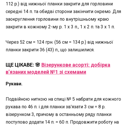
112 р.) від нижньої планки закрити для горловини
середні 14 п. та обидві сторони закінчити окремо. Для
заокруглення горловини по внутрішньому краю
закрити в кожному 2-му р. 1 х 3 п., 1 х 2 п. та 3 х 1 п.
Через 52 см = 124 грн. (56 см = 134 р.) від нижньої
планки закрити 36 (43) п., що залишилися.
ЩЕ ЦІКАВЕ: 🌸
Візерункове асорті: добірка
в’язаних моделей №1 зі схемами
Рукави.
Подвійною ниткою на спиці № 5 набрати для кожного
рукава по 46 п. і для планки зв’язати 3 см = 8 р.
візерунком 3, причому в останньому ряду планки
поступово додати 14 п. = 60 п. Продовжити роботу на