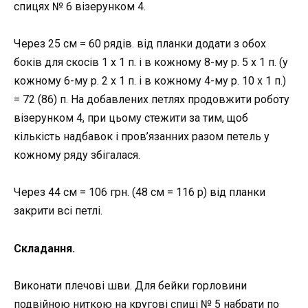
спицях № 6 візерунком 4.
Через 25 см = 60 рядів. від планки додати з обох
боків для скосів 1 х 1 п. і в кожному 8-му р. 5 х 1 п. (у
кожному 6-му р. 2 х 1 п. і в кожному 4-му р. 10 х 1 п.)
= 72 (86) п. На добавлених петлях продовжити роботу
візерунком 4, при цьому стежити за тим, щоб
кількість надбавок і пров’язанних разом петель у
кожному ряду збігалася.
Через 44 см = 106 грн. (48 см = 116 р) від планки
закрити всі петлі.
Складання.
Виконати плечові шви. Для бейки горловини
подвійною ниткою на кругові спиці № 5 набрати по