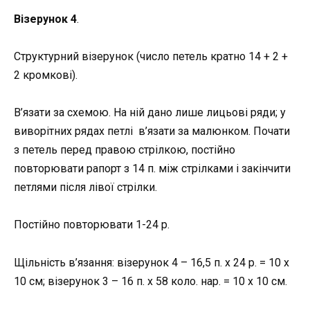
Візерунок 4
.
Структурний візерунок (число петель кратно 14 + 2 +
2 кромкові).
В’язати за схемою. На ній дано лише лицьові ряди; у
виворітних рядах петлі в’язати за малюнком. Почати
з петель перед правою стрілкою, постійно
повторювати рапорт з 14 п. між стрілками і закінчити
петлями після лівої стрілки.
Постійно повторювати 1-24 р.
Щільність в’язання: візерунок 4 – 16,5 п. х 24 р. = 10 х
10 см; візерунок 3 – 16 п. х 58 коло. нар. = 10 х 10 см.