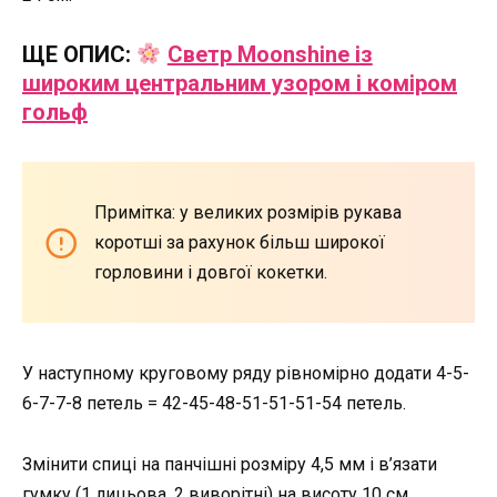
ЩЕ ОПИС:
Светр Moonshine із
широким центральним узором і коміром
гольф
Примітка: у великих розмірів рукава
коротші за рахунок більш широкої
горловини і довгої кокетки.
У наступному круговому ряду рівномірно додати 4-5-
6-7-7-8 петель = 42-45-48-51-51-51-54 петель.
Змінити спиці на панчішні розміру 4,5 мм і в’язати
гумку (1 лицьова, 2 виворітні) на висоту 10 см.