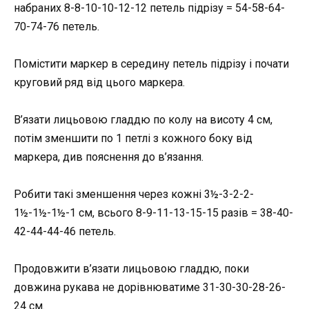
набраних 8-8-10-10-12-12 петель підрізу = 54-58-64-
70-74-76 петель.
Помістити маркер в середину петель підрізу і почати
круговий ряд від цього маркера.
В’язати лицьовою гладдю по колу на висоту 4 см,
потім зменшити по 1 петлі з кожного боку від
маркера, див пояснення до в’язання.
Робити такі зменшення через кожні 3½-3-2-2-
1½-1½-1½-1 см, всього 8-9-11-13-15-15 разів = 38-40-
42-44-44-46 петель.
Продовжити в’язати лицьовою гладдю, поки
довжина рукава не дорівнюватиме 31-30-30-28-26-
24 см.