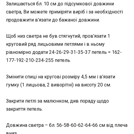
Залишається бл. 10 см до підсумкової довжини
светра, Ви можете приміряти виріб і за необхідності
продовжити в’язати до бажаної довжини.
Щоб низ светра не був стягнутий, пров’язати 1
круговий ряд лицьовими петлями і в ньому
рівномірно додати 24-26-29-31-35-37 петель = 162-
177-192-210-234-255 петель.
Змінити спиці на кругові розміру 4,5 мм і в’язати
гумку (1 лицьова, 2 виворітні) на висоту 20 см.
Закрити петлі за малюнком, див пораду щодо
закриття петель.
Довжина светра – бл. 56-58-60-62-64-66 см від плеча
вниз.