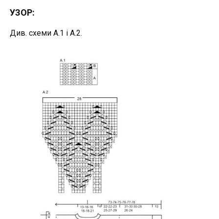
УЗОР:
Див. схеми А.1 і А.2.