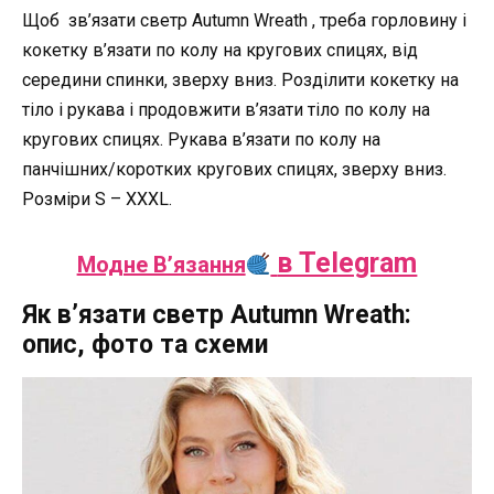
Щоб зв’язати светр Autumn Wreath , треба горловину і
кокетку в’язати по колу на кругових спицях, від
середини спинки, зверху вниз. Розділити кокетку на
тіло і рукава і продовжити в’язати тіло по колу на
кругових спицях. Рукава в’язати по колу на
панчішних/коротких кругових спицях, зверху вниз.
Розміри S – XXXL.
в Telegram
Модне В’язання
Як в’язати светр Autumn Wreath:
опис, фото та схеми