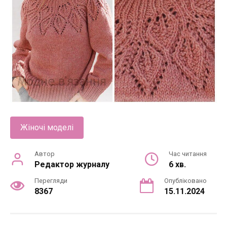
Жіночі моделі
Автор
Час читання
Редактор журналу
6 хв.
Перегляди
Опубліковано
8367
15.11.2024