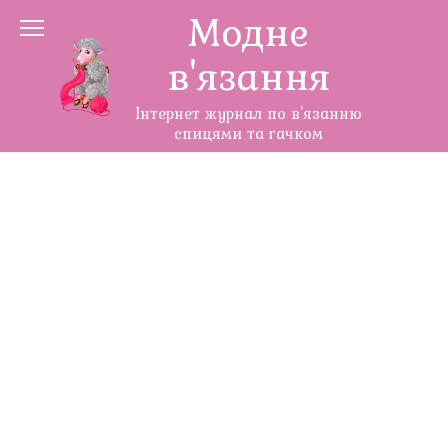
Перейти
Модне
до
в'язання
змісту
Інтернет журнал по в'язанню
спицями та гачком