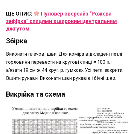
ЩЕ ОПИС:
Пуловер оверсайз “Рожева
зефірка” спицями з широким центральним
джгутом
Збірка
Виконати плечові шви. Для коміра відкладені петлі
горловини перевести на кругові спиці = 100 п. і
в’язати 19 см ж 44 круг. р. гумкою. Усі петлі закрити.
Вшити рукави. Виконати шви рукавів і бічні шви.
Викрійка та схема