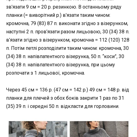
зв’язати 9 см = 20 р. резинкою. В останньому ряду
планки (= виворітний р.) в’язати таким чином:
кромочна, 79 (83) 87 п. виконати згідно з візерунком,
наступні 2 п. пров’язати разом лицьовою, 30 (34) 38 п.
в’язати згідно з візерунком, кромочна = 112 (120) 128
п. Потім петлі розподілити таким чином: кромочна, 30
(34) 38 п. напівпатентного візерунка, 50 п. “коси”, 30
(34) 38 п. напівпатентного візерунка, при цьому
розпочати з 1 лицьової, кромочна.
Через 45 см = 136 р. (47 см = 142 р.) 49 см = 148 р. від
планки для плечей з обох боків закрити 1 раз по 31
(35) 39 п. і середні 50 п. відкласти для горловини.