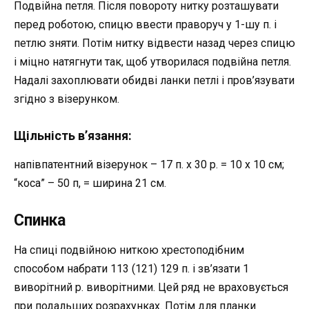
Подвійна петля. Після повороту нитку розташувати
перед роботою, спицю ввести праворуч у 1-шу п. і
петлю зняти. Потім нитку відвести назад через спицю
і міцно натягнути так, щоб утворилася подвійна петля.
Надалі захоплювати обидві ланки петлі і пров’язувати
згідно з візерунком.
Щільність в’язання:
напівпатентний візерунок – 17 п. х 30 р. = 10 х 10 см;
“коса” – 50 п, = ширина 21 см.
Спинка
На спиці подвійною ниткою хрестоподібним
способом набрати 113 (121) 129 п. і зв’язати 1
виворітний р. виворітними. Цей ряд не враховується
при подальших розрахунках. Потім для планки