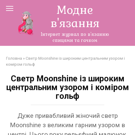
Перейти
Модне
до
в'язання
змісту
Інтернет журнал по в'язанню
спицями та гачком
Головна
»
Светр Moonshine із широким центральним узором і
коміром гольф
Светр Moonshine із широким
центральним узором і коміром
гольф
Дуже привабливий жіночий светр
Moonshine з великим гарним узором в
центрі. Цього року рельєфний малюнок,