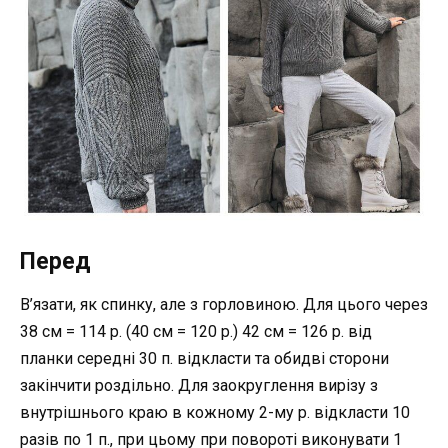
Перед
В’язати, як спинку, але з горловиною. Для цього через
38 см = 114 р. (40 см = 120 р.) 42 см = 126 р. від
планки середні 30 п. відкласти та обидві сторони
закінчити роздільно. Для заокруглення вирізу з
внутрішнього краю в кожному 2-му р. відкласти 10
разів по 1 п., при цьому при повороті виконувати 1