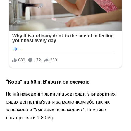
“Коса” на 50 п. В’язати за схемою
На ній наведені тільки лицьові ряди; у виворітних
рядах всі петлі в’язати за малюнком або так, як
зазначено в “Умовних позначеннях”. Постійно
повторювати 1-80-й р.