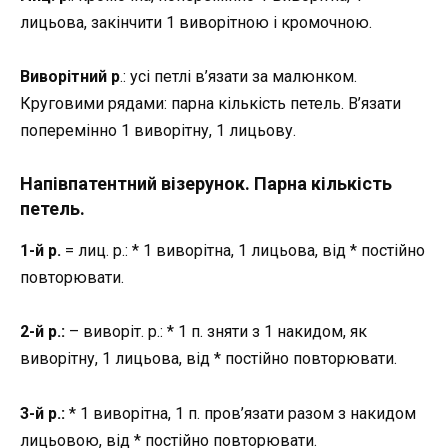
лицьова, закінчити 1 виворітною і кромочною.
Виворітний р
.: усі петлі в’язати за малюнком.
Круговими рядами: парна кількість петель. В’язати
поперемінно 1 виворітну, 1 лицьову.
Напівпатентний візерунок. Парна кількість
петель.
1-й р.
= лиц. р.: * 1 виворітна, 1 лицьова, від * постійно
повторювати.
2-й р.:
– виворіт. р.: * 1 п. зняти з 1 накидом, як
виворітну, 1 лицьова, від * постійно повторювати.
3-й р.:
* 1 виворітна, 1 п. пров’язати разом з накидом
лицьовою, від * постійно повторювати.