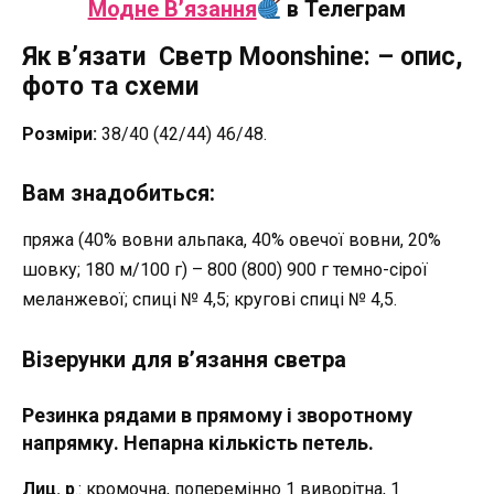
Модне В’язання
в Телеграм
Як в’язати Светр Moonshine: – опис,
фото та схеми
Розміри:
38/40 (42/44) 46/48.
Вам знадобиться:
пряжа (40% вовни альпака, 40% овечої вовни, 20%
шовку; 180 м/100 г) – 800 (800) 900 г темно-сірої
меланжевої; спиці № 4,5; кругові спиці № 4,5.
Візерунки для в’язання светра
Резинка рядами в прямому і зворотному
напрямку. Непарна кількість петель.
Лиц. р
.: кромочна, поперемінно 1 виворітна, 1