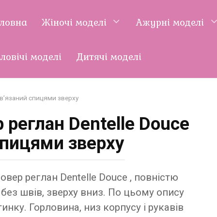
оловна
Жіночі моделі
Ажурні моделі
ловічі моделі
Дитячі моделі
 в’язаний спицями зверху
 реглан Dentelle Douce
спицями зверху
вер реглан Dentelle Douce , повністю
ез швів, зверху вниз. По цьому опису
нку. Горловина, низ корпусу і рукавів