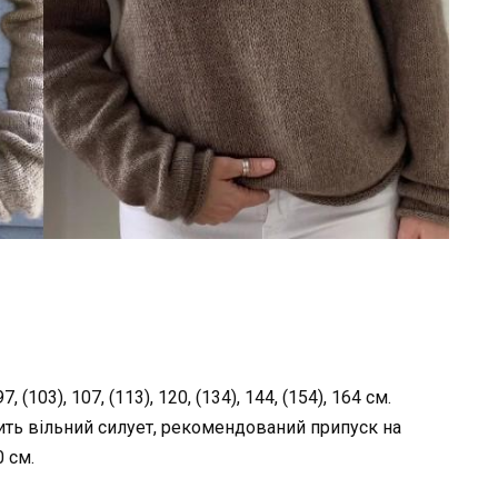
(103), 107, (113), 120, (134), 144, (154), 164 см.
ить вільний силует, рекомендований припуск на
 см.