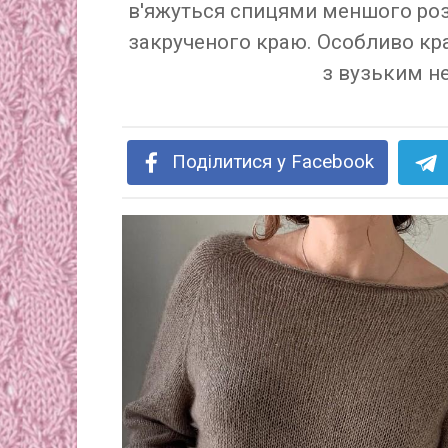
в'яжуться спицями меншого ро
закрученого краю. Особливо кр
з вузьким н
Поділитися у Facebook