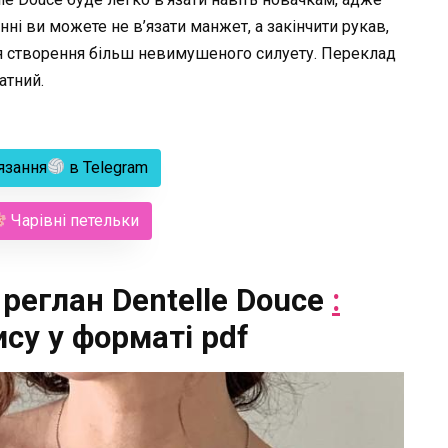
і ви можете не в’язати манжет, а закінчити рукав,
я створення більш невимушеного силуету. Переклад
атний.
язання
в Telegram
Чарівні петельки
 реглан Dentelle Douce
:
су у форматі pdf