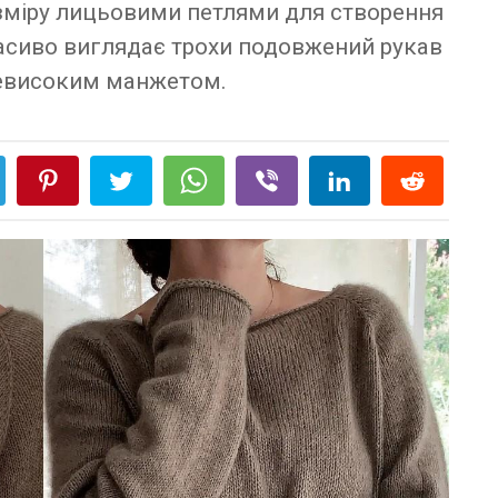
зміру лицьовими петлями для створення
асиво виглядає трохи подовжений рукав
евисоким манжетом.