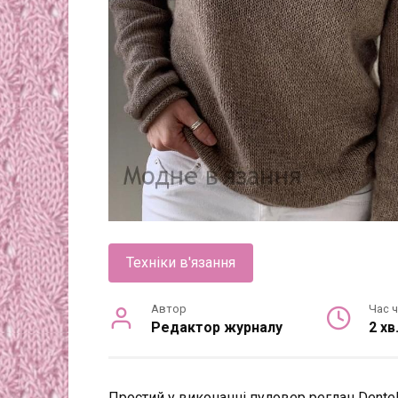
Техніки в'язання
Автор
Час 
Редактор журналу
2 хв
Простий у виконанні пуловер реглан Dentel