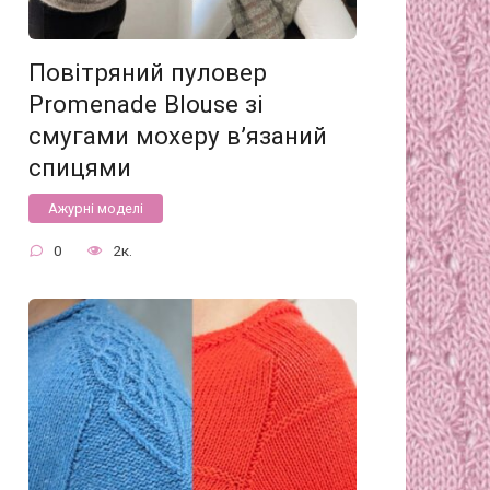
Повітряний пуловер
Promenade Blouse зі
смугами мохеру в’язаний
спицями
Ажурні моделі
0
2к.