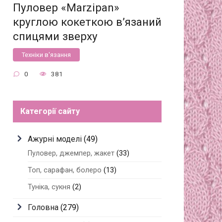
Пуловер «Marzipan»
круглою кокеткою в’язаний
спицями зверху
Техніки в'язання
0
381
Категорії сайту
Ажурні моделі
(49)
Пуловер, джемпер, жакет
(33)
Топ, сарафан, болеро
(13)
Туніка, сукня
(2)
Головна
(279)