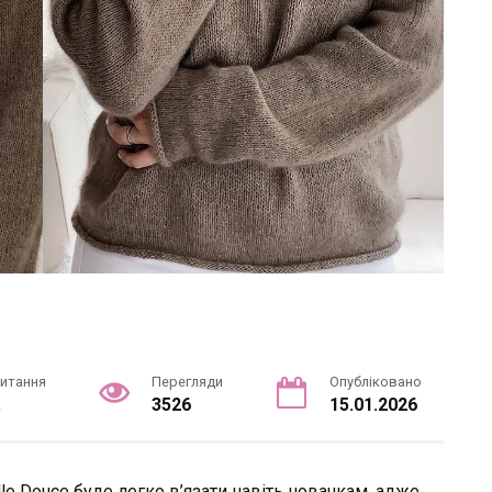
читання
Перегляди
Опубліковано
.
3526
15.01.2026
le Douce буде легко в’язати навіть новачкам, адже