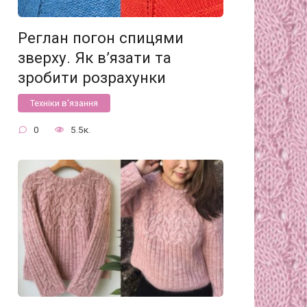
Реглан погон спицями
зверху. Як в’язати та
зробити розрахунки
Техніки в'язання
0
5.5к.