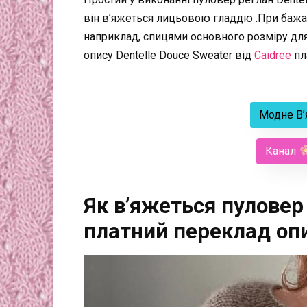
він в’яжеться лицьовою гладдю .При бажанн
наприклад, спицями основного розміру дл
опису Dentelle Douce Sweater від
Caidree
пл
Модне В’
Канал
Як в’яжеться пуловер
платний переклад опи