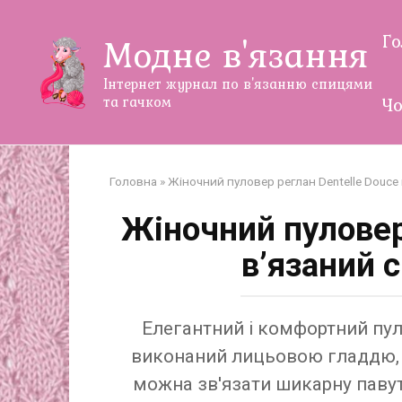
Перейти
до
Г
Модне в'язання
змісту
Інтернет журнал по в'язанню спицями
та гачком
Чо
Головна
»
Жіночний пуловер реглан Dentelle Douce
Жіночний пуловер
в’язаний 
Елегантний і комфортний пуло
виконаний лицьовою гладдю, б
можна зв'язати шикарну павути