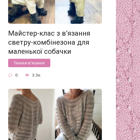
Майстер-клас з в’язання
светру-комбінезона для
маленької собачки
Техніки в'язання
0
3.3к.