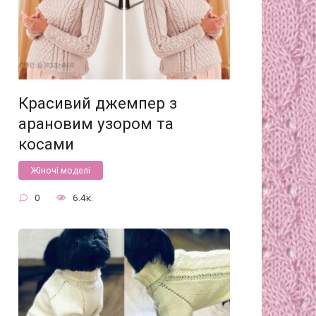
Красивий джемпер з
арановим узором та
косами
Жіночі моделі
0
6.4к.