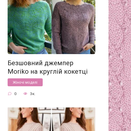
Безшовний джемпер
Moriko на круглій кокетці
Жіночі моделі
0
3к.