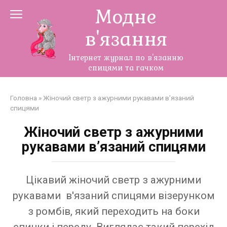
Перейти
Модне
до
в'язання
змісту
Інтернет журнал по в'язанню
спицями та гачком
Головна
»
Жіночий светр з ажурними рукавами в’язаний
спицями
Жіночий светр з ажурними
рукавами в’язаний спицями
Цікавий жіночий светр з ажурними
рукавами в'язаний спицями візерунком
з ромбів, який переходить на боки