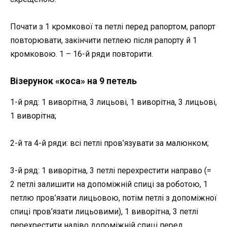
Почати з 1 кромкової та петлі перед рапортом, рапорт
повторювати, закінчити петлею після рапорту й 1
кромковою. 1 – 16-й ряди повторити.
Візерунок «коса» на 9 петель
1-й ряд: 1 виворітна, 3 лицьові, 1 виворітна, 3 лицьові,
1 виворітна;
2-й та 4-й ряди: всі петлі пров’язувати за малюнком;
3-й ряд: 1 виворітна, 3 петлі перехрестити направо (=
2 петлі залишити на допоміжній спиці за роботою, 1
петлю пров’язати лицьовою, потім петлі з допоміжної
спиці пров’язати лицьовими), 1 виворітна, 3 петлі
перехрестити наліво допоміжній спиці перед