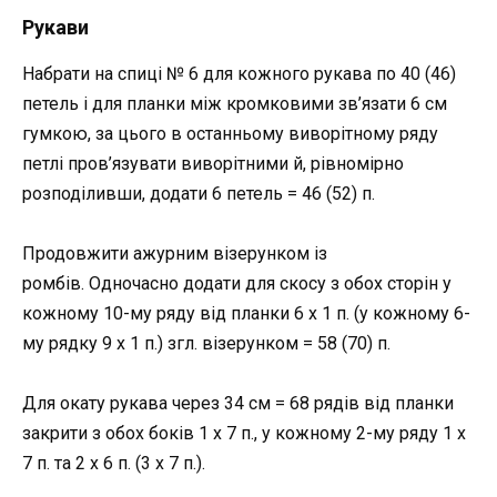
Рукави
Набрати на спиці № 6 для кожного рукава по 40 (46)
петель і для планки між кромковими зв’язати 6 см
гумкою, за цього в останньому виворітному ряду
петлі пров’язувати виворітними й, рівномірно
розподіливши, додати 6 петель = 46 (52) п.
Продовжити ажурним візерунком із
ромбів. Одночасно додати для скосу з обох сторін у
кожному 10-му ряду від планки 6 x 1 п. (у кожному 6-
му рядку 9 x 1 п.) згл. візерунком = 58 (70) п.
Для окату рукава через 34 см = 68 рядів від планки
закрити з обох боків 1 x 7 п., у кожному 2-му ряду 1 x
7 п. та 2 x 6 п. (3 x 7 п.).