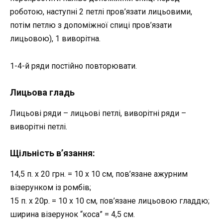
роботою, наступні 2 петлі пров’язати лицьовими,
потім петлю з допоміжної спиці пров’язати
лицьовою), 1 виворітна.
1-4-й ряди постійно повторювати.
Лицьова гладь
Лицьові ряди – лицьові петлі, виворітні ряди –
виворітні петлі.
Щільність
в’язання:
14,5 п. х 20 грн. = 10 x 10 см, пов’язане ажурним
візерунком із ромбів;
15 п. х 20р. = 10 x 10 см, пов’язане лицьовою гладдю;
ширина візерунок “коса” = 4,5 см.