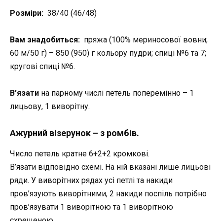
Розміри:
38/40 (46/48)
Вам знадобиться:
пряжа (100% мериносової вовни;
60 м/50 г) – 850 (950) г кольору пудри; спиці №6 та 7;
кругові спиці №6.
В’язати
на парному числі петель поперемінно – 1
лицьову, 1 виворітну.
Ажурний візерунок – з ромбів.
Число петель кратне 6+2+2 кромкові.
В’язати відповідно схемі. На ній вказані лише лицьові
ряди. У виворітних рядах усі петлі та накиди
пров’язують виворітними, 2 накиди поспіль потрібно
пров’язувати 1 виворітною та 1 виворітною
схрещеною.