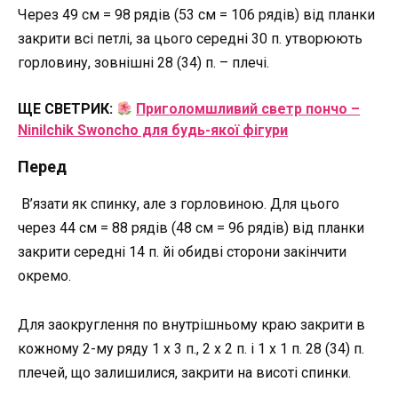
Через 49 см = 98 рядів (53 см = 106 рядів) від планки
закрити всі петлі, за цього середні 30 п. утворюють
горловину, зовнішні 28 (34) п. – плечі.
ЩЕ СВЕТРИК:
Приголомшливий светр пончо –
Ninilchik Swoncho для будь-якої фігури
Перед
В’язати як спинку, але з горловиною. Для цього
через 44 см = 88 рядів (48 см = 96 рядів) від планки
закрити середні 14 п. йі обидві сторони закінчити
окремо.
Для заокруглення по внутрішньому краю закрити в
кожному 2-му ряду 1 x 3 п., 2 x 2 п. і 1 x 1 п. 28 (34) п.
плечей, що залишилися, закрити на висоті спинки.