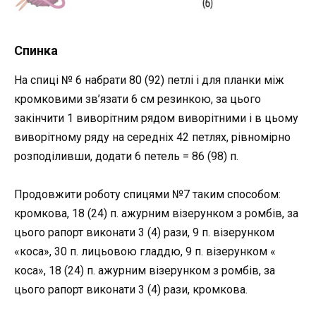
Спинка
На спиці № 6 набрати 80 (92) петлі і для планки між
кромковими зв’язати 6 см резинкою, за цього
закінчити 1 виворітним рядом виворітними і в цьому
виворітному ряду на середніх 42 петлях, рівномірно
розподіливши, додати 6 петель = 86 (98) п.
Продовжити роботу спицями №7 таким способом:
кромкова, 18 (24) п. ажурним візерунком з ромбів, за
цього рапорт виконати 3 (4) рази, 9 п. візерунком
«коса», 30 п. лицьовою гладдю, 9 п. візерунком «
коса», 18 (24) п. ажурним візерунком з ромбів, за
цього рапорт виконати 3 (4) рази, кромкова.