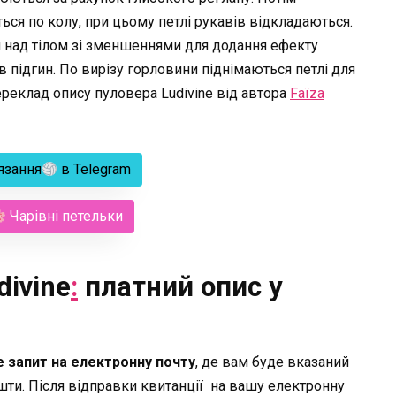
ться по колу, при цьому петлі рукавів відкладаються.
и над тілом зі зменшеннями для додання ефекту
 підгин. По вирізу горловини піднімаються петлі для
реклад опису пуловера Ludivine від автора
Faïza
язання
в Telegram
Чарівні петельки
divine
:
платний опис у
е запит на електронну почту
, де вам буде вказаний
ошти. Після відправки квитанції на вашу електронну