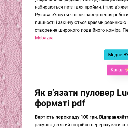
набираються петлі для пройми, і тіло в’яже
Рукава в’яжуться після завершення робот
пишності і закінчуються краями резинкою в
створення широкого подвійного коміра. Пе
Mebazaa.
Модне В’
Канал
Як в’язати пуловер Lu
форматі pdf
Вартість перекладу 100 грн. Відправляйт
рахунок ,на який потрібно перерахувати к