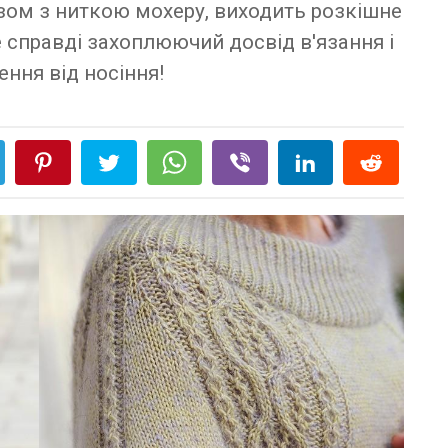
азом з ниткою мохеру, виходить розкішне
 справді захоплюючий досвід в'язання і
ння від носіння!