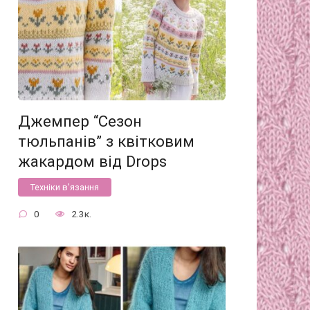
Джемпер “Сезон
тюльпанів” з квітковим
жакардом від Drops
Техніки в'язання
0
2.3к.