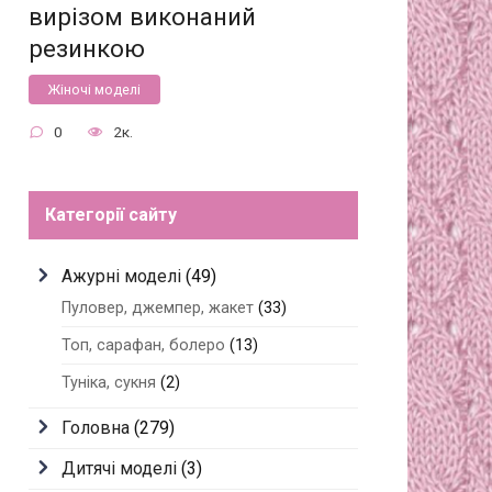
вирізом виконаний
резинкою
Жіночі моделі
0
2к.
Категорії сайту
Ажурні моделі
(49)
Пуловер, джемпер, жакет
(33)
Топ, сарафан, болеро
(13)
Туніка, сукня
(2)
Головна
(279)
Дитячі моделі
(3)