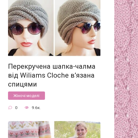
Перекручена шапка-чалма
від Wiliams Cloche в’язана
спицями
Жіночі моделі
0
9.6к.