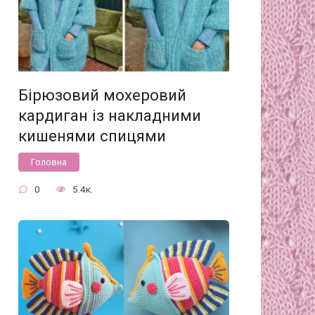
Бірюзовий мохеровий
кардиган із накладними
кишенями спицями
Головна
0
5.4к.