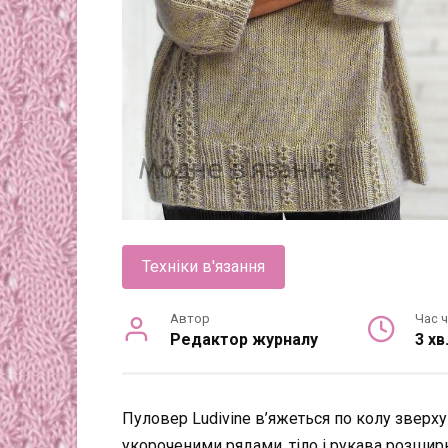
Техніки в'язання
Автор
Час 
Редактор журналу
3 хв
Пуловер Ludivine в’яжеться по колу зверх
укороченими рядами, тіло і рукава розшир