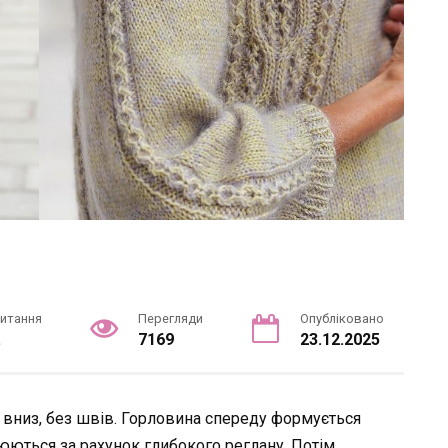
читання
Перегляди
Опубліковано
.
7169
23.12.2025
у вниз, без швів. Горловина спереду формується
юються за рахунок глибокого реглану. Потім