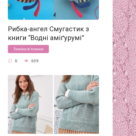
Рибка-ангел Смугастик з
книги “Водні аміґурумі”
Техніки в'язання
0
639