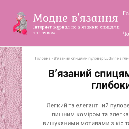
Перейти
до
Г
Модне в'язання
змісту
Інтернет журнал по в'язанню спицями
та гачком
Чо
Головна
»
В’язаний спицями пуловер Ludivine з гл
В’язаний спицям
глибок
Легкий та елегантний пулове
пишним коміром та злегка
вишуканими мотивами з кіс т