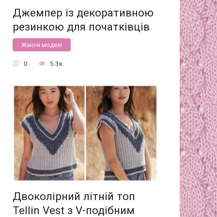
Джемпер із декоративною
резинкою для початківців
Жіночі моделі
0
5.3к.
Двоколірний літній топ
Tellin Vest з V-подібним