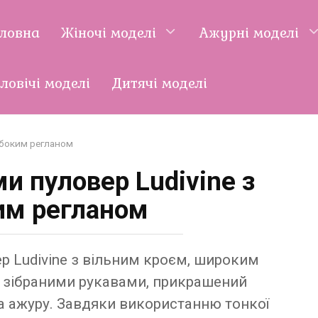
оловна
Жіночі моделі
Ажурні моделі
ловічі моделі
Дитячі моделі
ибоким регланом
и пуловер Ludivine з
им регланом
р Ludivine з вільним кроєм, широким
 зібраними рукавами, прикрашений
а ажуру. Завдяки використанню тонкої