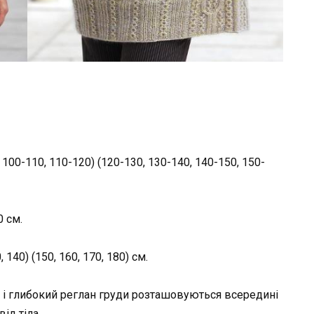
 100-110, 110-120) (120-130, 130-140, 140-150, 150-
0 см.
 140) (150, 160, 170, 180) см.
з і глибокий реглан груди розташовуються всередині
ід тіла.