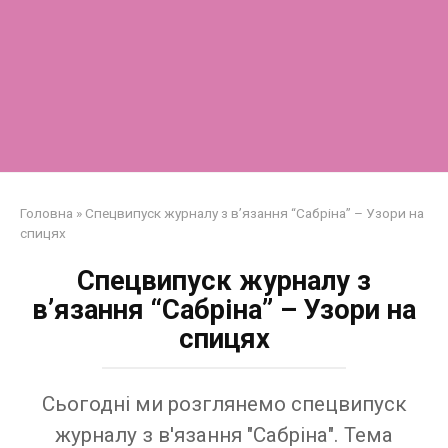
Головна
»
Спецвипуск журналу з в’язання “Сабріна” – Узори на
спицях
Спецвипуск журналу з
в’язання “Сабріна” – Узори на
спицях
Сьогодні ми розглянемо спецвипуск
журналу з в'язання "Сабріна". Тема