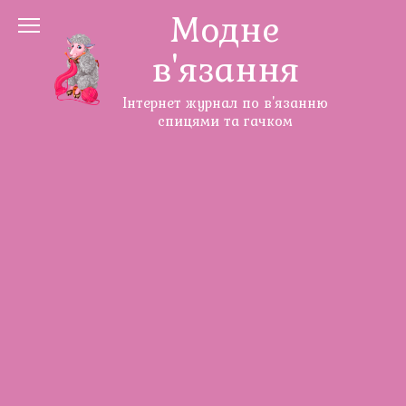
Перейти
Модне
до
в'язання
змісту
Інтернет журнал по в'язанню
спицями та гачком