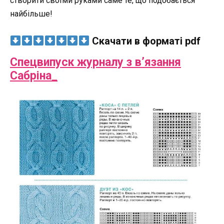
створити своїми руками саме те, що подобається
найбільше!
Скачати в форматі pdf
Спецвипуск журналу з в’язання
Сабріна_